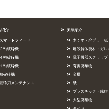
品紹介
実績紹介
スマートフィード
木くず・廃プラ・紙
２軸破砕機
建設解体廃材・ガレ
４軸破砕機
電子機器スクラップ
１軸破砕機
有害廃棄物
粗破砕機
金属
破砕刃メンテナンス
紙
プラスチック・繊維
大型廃棄物
タイヤ