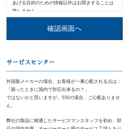
あげる目的のための情報以外はお聞きすることは
致しません。
頂いた情報は第三機関へ転売・転送することは致
しません。
ご利用のパソコンへのクッキーの下記込み・回収
なども致しません。
頂いた情報は、弊社内のアクセスを制限したデー
タベースに大事に保管されます。
サービスセンター
頂いた情報を削除するご要望などありましたら、
弊社までご連絡ください。
外国製メーカーの場合、お客様が一番心配される点は：
「困ったときに国内で対応出来るの？」
ではないかと思いますが、SSIの場合、ご心配ありませ
ん。
弊社の製品に精通したサービスマンスタッフを初め、部
品の国内在庫、オーバーホール用のサービス工場もあり