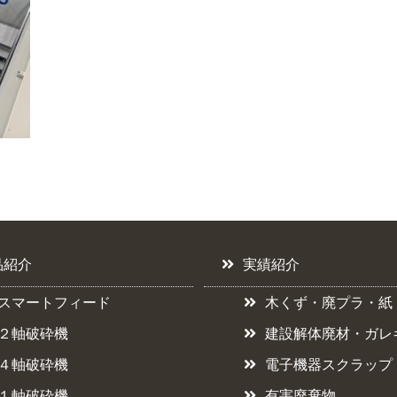
品紹介
実績紹介
スマートフィード
木くず・廃プラ・紙
２軸破砕機
建設解体廃材・ガレ
４軸破砕機
電子機器スクラップ
１軸破砕機
有害廃棄物