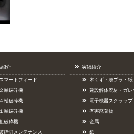
品紹介
実績紹介
スマートフィード
木くず・廃プラ・紙
２軸破砕機
建設解体廃材・ガレ
４軸破砕機
電子機器スクラップ
１軸破砕機
有害廃棄物
粗破砕機
金属
破砕刃メンテナンス
紙